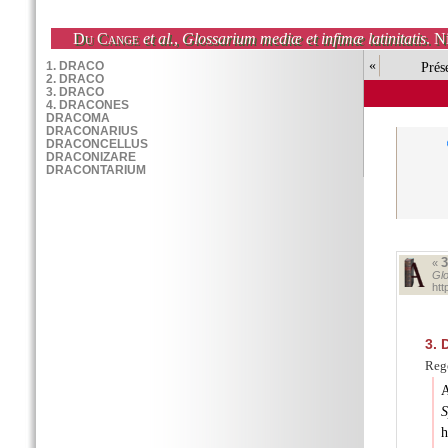
Du Cange
et al.
,
Glossarium mediæ et infimæ latinitatis
. N
«
Prés
«
Glo
ht
3.
Rege
S
h