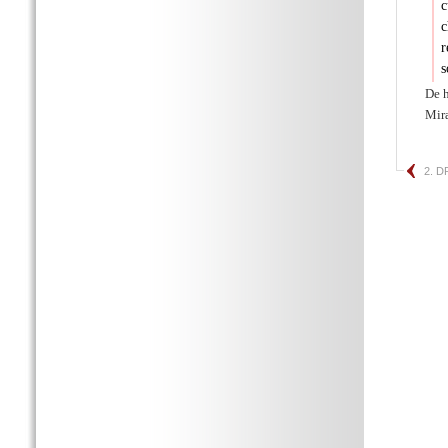
c
c
r
s
De h
Miræ
2. 