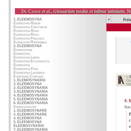
Du Cange
et al.
,
Glossarium mediæ et infimæ latinitatis
. N
«
Prés
«
Glo
ht
4.
E
Stat
P
c
r