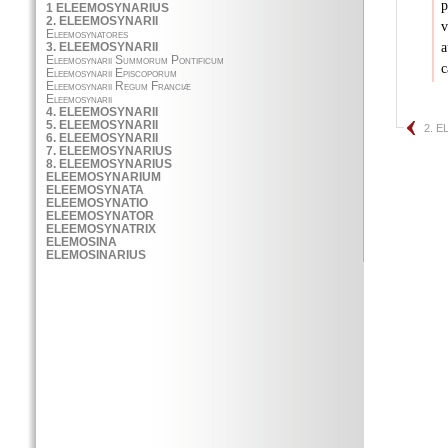
p
v
a
c
2. 