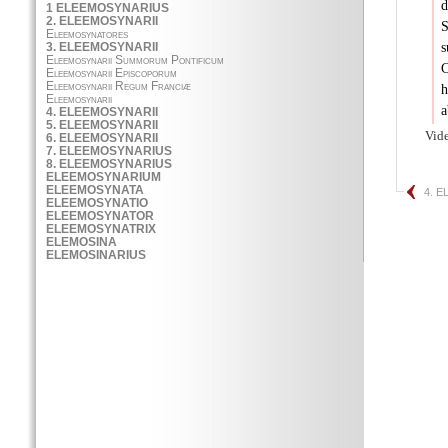
d
S
s
C
h
a
Vide
4. 