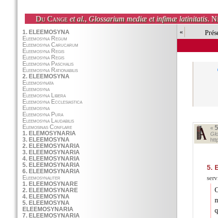
Du Cange
et al.
,
Glossarium mediæ et infimæ latinitatis
. N
«
Prés
«
Glo
ht
5.
E
serv
O
m
q