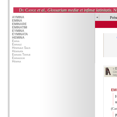
Du Cange
et al.
,
Glossarium mediæ et infimæ latinitatis
. N
«
Prés
«
Glo
htt
EM
H
u
(Car
P