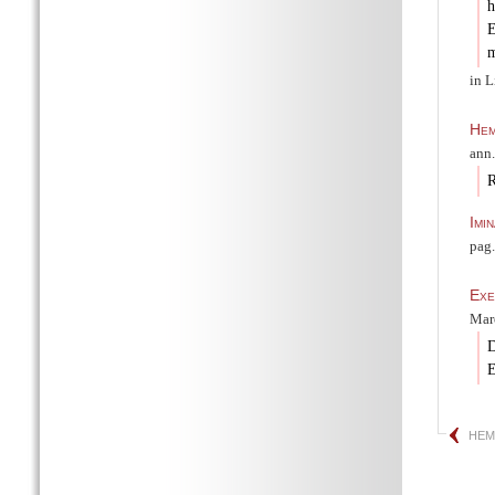
h
E
m
in L
Hem
ann.
R
Imi
pag.
Exe
Mar
D
E
HEM