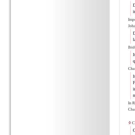
D
i
Impo
Joha
D
l
Ibid
I
q
Char
I
i
n
In R
Cha
◊
Ch
C