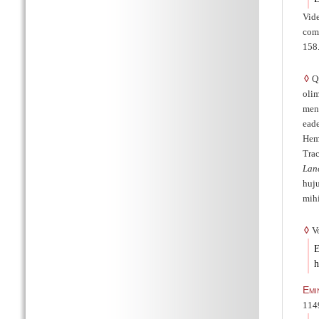
Vide
comm
158
◊
Qu
olim
mens
eade
Hemi
Tra
Lan
huju
mihi
◊
Vo
E
h
Emi
1149