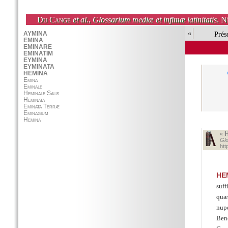
Du Cange
et al.
,
Glossarium mediæ et infimæ latinitatis
. N
«
Prés
«
Glo
ht
HE
suff
quæ 
nupe
Ben