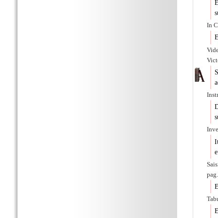
E
s
In C
E
Vide
Vict
S
a
Inst
D
s
Inv
I
e
Sai
pag.
E
Tabu
E