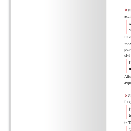
◊
Ne
acci
x
Ita 
vo
pond
civi
D
m
Ali
æqui
◊
E
Reg.
I
M
in 
J