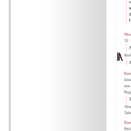
v
s
d
H
Hem
52 :
A
Ibid
A
Emi
Emi
ann.
Rege
T
Alia
Tabu
Emi
Phil