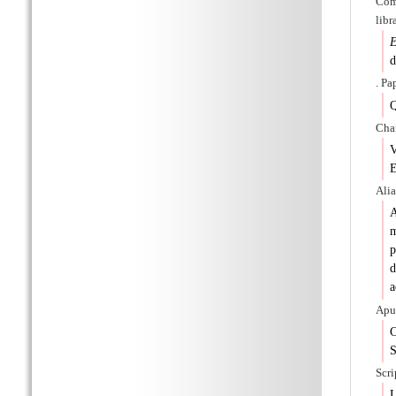
Com
libr
d
. Pa
Q
Char
V
E
Alia
A
m
p
d
a
Apud
S
Scri
L