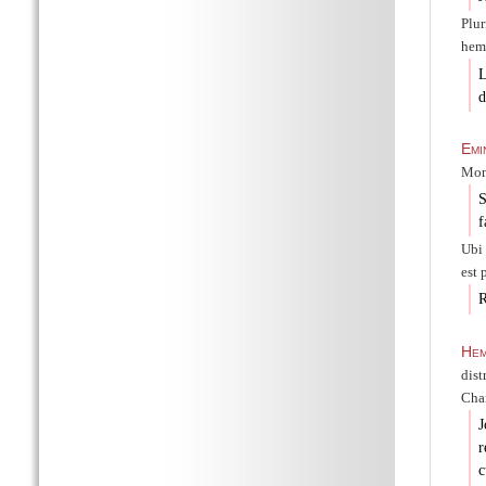
Plu
hem
L
d
Emi
Mon
S
f
Ubi
est 
R
Hem
dist
Char
J
r
c