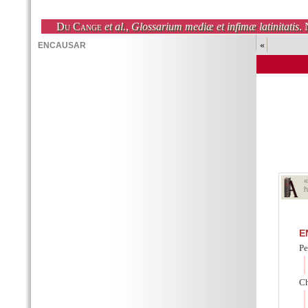
Du Cange
et al.
,
Glossarium mediæ et infimæ latinitatis
. 
«
h
E
Pe
Ch