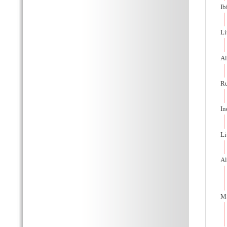
Ib
Li
Al
Ru
In
Li
Al
MS