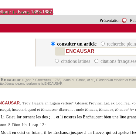
Niort : L. Favre, 1883-1887.
Présentation
Pub
consulter un article
recherche plein
citations latines
citations française
Encausar
«
» (par P.
Carpentier
, 1766), dans
du Cange
,
et al.
,
Glossarium mediae et infimae
ttp://ducange.enc.sorbonne.fr/ENCAUSAR
NCAUSAR
,
Prov. Fugare, in fugam vertere
. Glossar. Provinc. Lat. ex Cod. reg. 
rsequi, insectari, quod et
Enchasser
dixerunt ; unde
Encaus, Enchauz, Encauchier
Li Grieu lor tornent les dos ; ... et li nostres les Enchaucent bien une liue grant
ron. S. Dion. lib. 1. cap. 12 :
Moult en ocist en fuiant, il les Enchausa jusques à un flueve, qui est apelez Hes