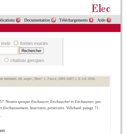
lications
Documentation
Téléchargements
Aide
 texte
formes exactes
s
citations grecques
 latinitatis
, éd. augm., Niort : L. Favre, 1883‑1887, t. 3, col. 264b.
7657. Nostris quoque
Enchaucer, Enchaucher
et
Enchausser
, pro
et
Enchaussement
, Insectatio, persecutio. Villehard. paragr. 71 :
.
ter.