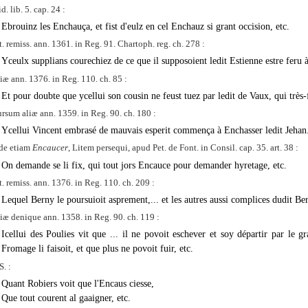
id. lib. 5. cap. 24 :
Ebrouinz les Enchauça, et fist d'eulz en cel Enchauz si grant occision, etc.
t. remiss. ann. 1361. in Reg. 91. Chartoph. reg. ch. 278 :
Yceulx supplians courechiez de ce que il supposoient ledit Estienne estre feru à
iæ ann. 1376. in Reg. 110. ch. 85 :
Et pour doubte que ycellui son cousin ne feust tuez par ledit de Vaux, qui très-fo
rsum aliæ ann. 1359. in Reg. 90. ch. 180 :
Ycellui Vincent embrasé de mauvais esperit commença à Enchasser ledit Jehan
de etiam
Encaucer
, Litem persequi, apud Pet. de Font. in Consil. cap. 35. art. 38 :
On demande se li fix, qui tout jors Encauce pour demander hyretage, etc.
t. remiss. ann. 1376. in Reg. 110. ch. 209 :
Lequel Berny le poursuioit asprement,... et les autres aussi complices dudit Be
iæ denique ann. 1358. in Reg. 90. ch. 119 :
Icellui des Poulies vit que ... il ne povoit eschever et soy départir par le
Fromage li faisoit, et que plus ne povoit fuir, etc.
. :
Quant Robiers voit que l'Encaus ciesse,
Que tout courent al gaaigner, etc.