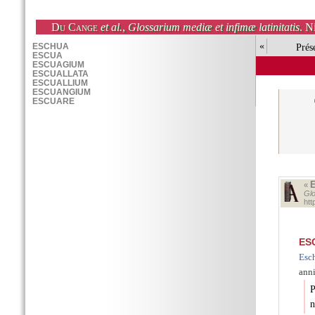
Du Cange
et al.
,
Glossarium mediæ et infimæ latinitatis
. N
«
Prés
«
Glo
ht
ES
Esc
ann
P
n