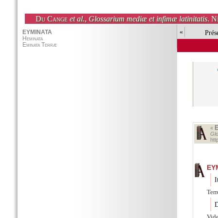
Du Cange
et al.
,
Glossarium mediæ et infimæ latinitatis
. N
«
Prés
«
Glo
ht
EY
I
Terr
D
Vid