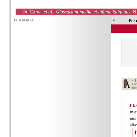
Du Cange
et al.
,
Glossarium mediæ et infimæ latinitatis
. N
«
Prés
«
Glo
ht
FE
in 
mixt
alia
I