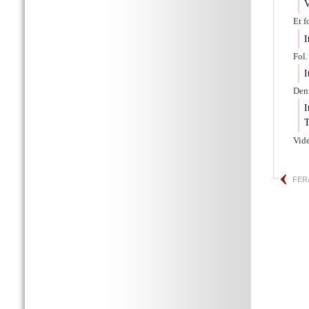
V
Et f
I
Fol.
I
Deni
I
T
Vide
FER