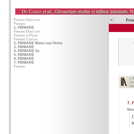
Du Cange
et al.
,
Glossarium mediæ et infimæ latinitatis
. N
«
Prés
«
Glo
ht
7.
F
Mass
C
h