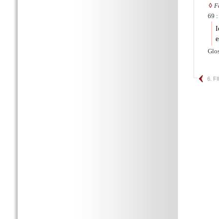
◊
F
69 :
I
e
Glos
6. 