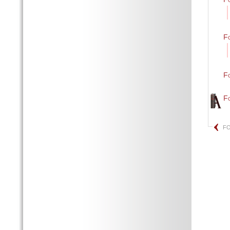
F
Fo
F
FO