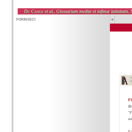
Du Cange
et al.
,
Glossarium mediæ et infimæ latinitatis
. 
«
h
F
Br
F
au
F