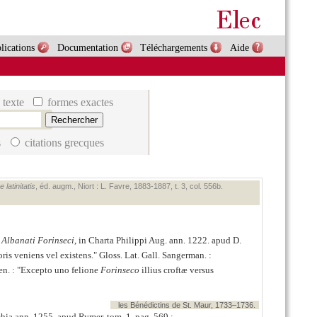
lications
Documentation
Téléchargements
Aide
 texte
formes exactes
s
citations grecques
latinitatis
, éd. augm., Niort : L. Favre, 1883‑1887, t. 3, col. 556b.
.
Albanati Forinseci
, in Charta Philippi Aug. ann. 1222. apud D.
oris veniens vel existens.
Gloss. Lat. Gall. Sangerman. :
en. :
Excepto uno felione
Forinseco
illius croftæ versus
les Bénédictins de St. Maur, 1733–1736.
ia ann. 1255. apud Rymer. tom. 1. pag. 569 :