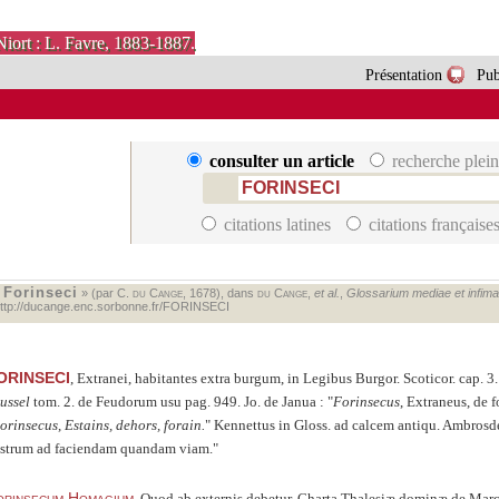
Niort : L. Favre, 1883-1887.
Présentation
Pub
consulter un article
recherche plein
citations latines
citations française
Forinseci
«
» (par C.
du Cange
, 1678), dans
du Cange
,
et al.
,
Glossarium mediae et infimae 
ttp://ducange.enc.sorbonne.fr/FORINSECI
ORINSECI
, Extranei, habitantes extra burgum, in Legibus Burgor. Scoticor. cap. 3
ussel
tom. 2. de Feudorum usu pag. 949. Jo. de Janua :
Forinsecus
, Extraneus, de f
orinsecus
,
Estains, dehors, forain.
Kennettus in Gloss. ad calcem antiqu. Ambrosd
strum ad faciendam quandam viam.
orinsecum Homagium
. Quod ab externis debetur. Charta Thalesiæ dominæ de March