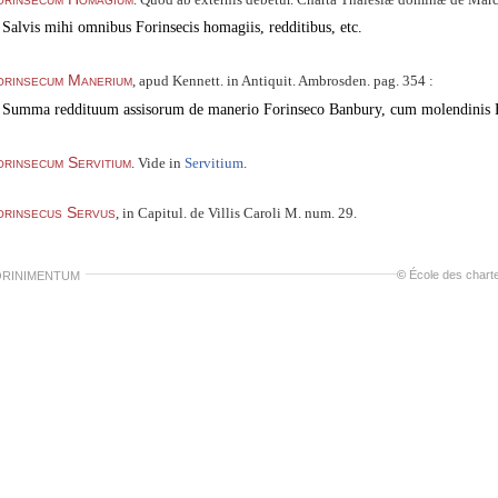
Salvis mihi omnibus Forinsecis homagiis, redditibus, etc.
orinsecum Manerium
, apud Kennett. in Antiquit. Ambrosden. pag. 354 :
Summa reddituum assisorum de manerio Forinseco Banbury, cum molendinis 
rinsecum Servitium
. Vide in
Servitium
.
orinsecus Servus
, in Capitul. de Villis Caroli M. num. 29.
©
École des chart
RINIMENTUM