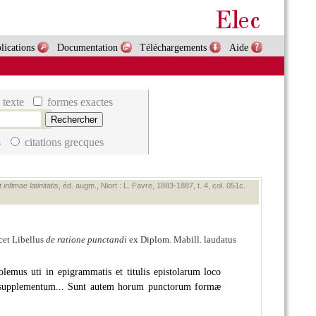
lications
Documentation
Téléchargements
Aide
 texte
formes exactes
s
citations grecques
nfimae latinitatis
, éd. augm., Niort : L. Favre, 1883‑1887, t. 4, col. 051c.
cet Libellus
de ratione punctandi
ex Diplom. Mabill. laudatus
lemus uti in epigrammatis et titulis epistolarum loco
s supplementum... Sunt autem horum punctorum formæ