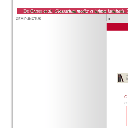
Du Cange
et al.
,
Glossarium mediæ et infimæ latinitatis
. 
«
h
G
in