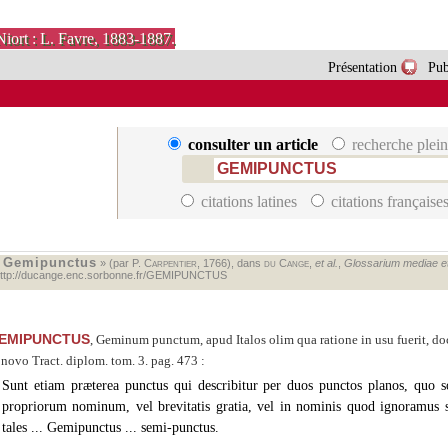
Niort : L. Favre, 1883-1887.
Présentation
Pub
consulter un article
recherche plein
citations latines
citations française
Gemipunctus
«
» (par P.
Carpentier
, 1766), dans
du Cange
,
et al.
,
Glossarium mediae et i
ttp://ducange.enc.sorbonne.fr/GEMIPUNCTUS
EMIPUNCTUS
, Geminum punctum, apud Italos olim qua ratione in usu fuerit, do
 novo Tract. diplom. tom. 3. pag. 473 :
Sunt etiam præterea punctus qui describitur per duos punctos planos, quo so
propriorum nominum, vel brevitatis gratia, vel in nominis quod ignoramu
tales ... Gemipunctus ... semi-punctus.