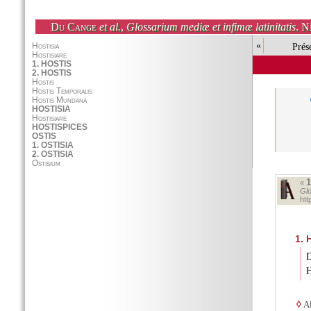
Du Cange
et al.
,
Glossarium mediæ et infimæ latinitatis
. N
«
Prés
«
Glo
ht
1.
H
D
H
◊
Al