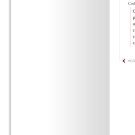
Cod.
Q
p
o
c
c
c
HOS