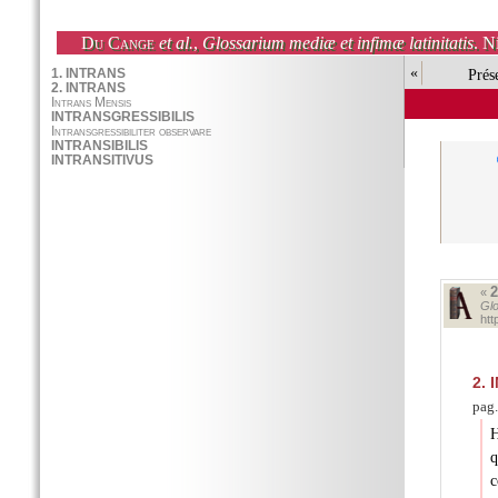
Du Cange
et al.
,
Glossarium mediæ et infimæ latinitatis
. N
«
Prés
«
Glo
ht
2.
I
pag.
H
q
c