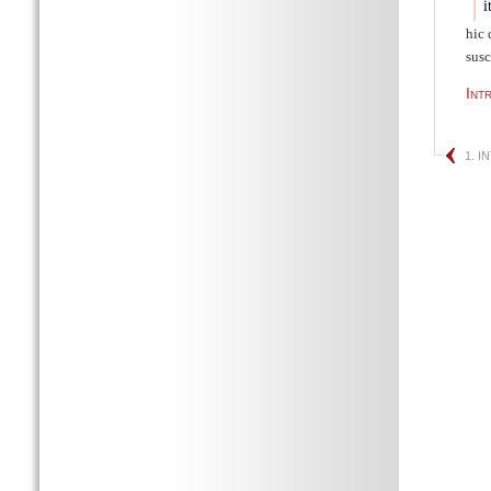
i
hic 
susc
Int
1. 