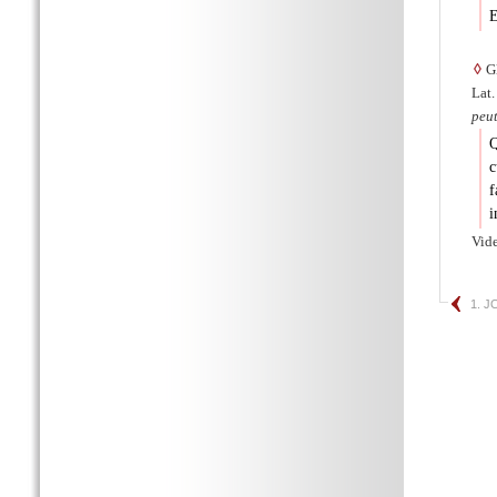
E
◊
Gl
Lat.
peut
c
i
Vide
1. 