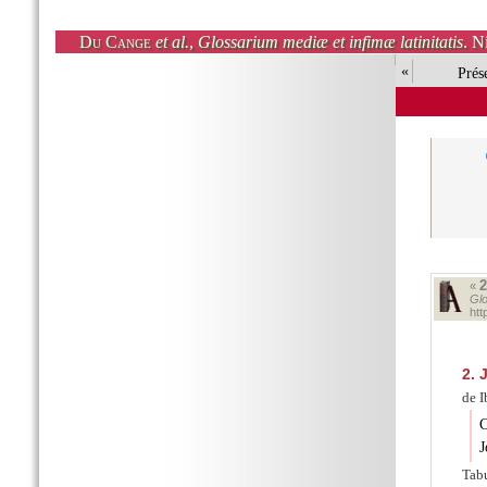
Du Cange
et al.
,
Glossarium mediæ et infimæ latinitatis
. N
«
Prés
«
Glo
ht
2.
J
de 
C
J
Tabu