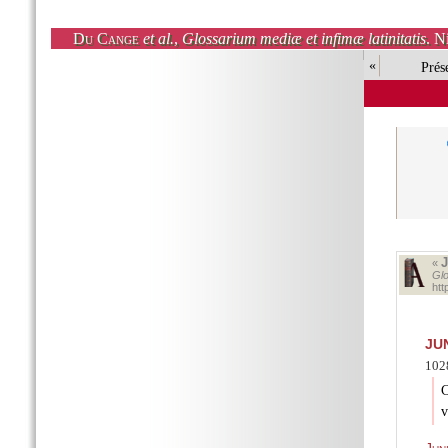
Du Cange
et al.
,
Glossarium mediæ et infimæ latinitatis
. N
«
Prés
«
Glo
htt
JU
102
C
v