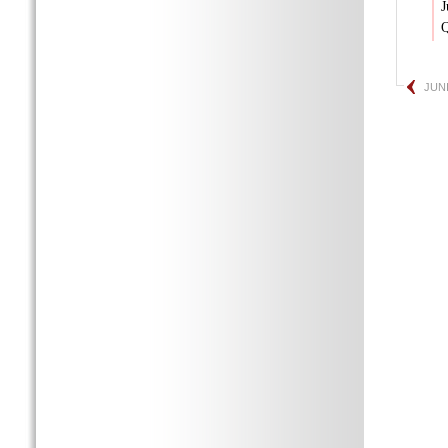
J
Q
JUN