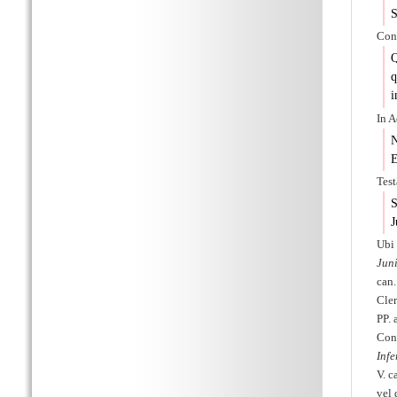
S
Conc
Q
q
i
In A
N
E
Tes
S
J
Ub
Jun
can.
Cler
PP. 
Conc
Infe
V. c
vel