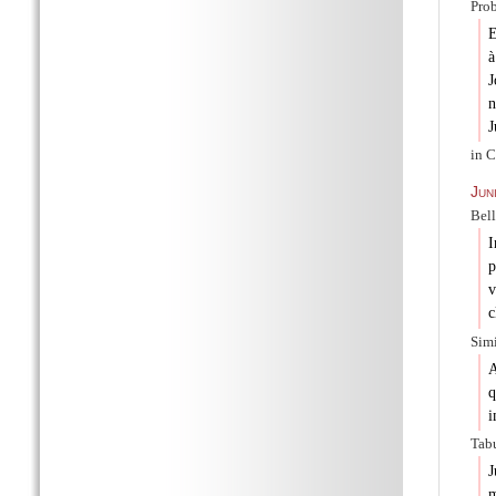
Prob
E
à
J
n
J
in C
Jun
Bel
I
p
v
c
Simi
A
q
i
Tabu
J
m