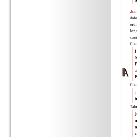
d
Jun
daba
ordi
lon
cur
Char
H
S
P
a
E
Char
J
i
Tab
N
n
c