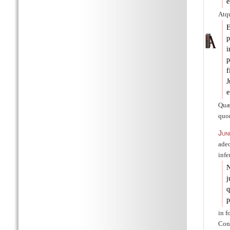
e
Atqu
E
p
i
p
f
J
e
Quæ 
qu
Jun
adeo
infe
N
j
q
p
in f
Cont