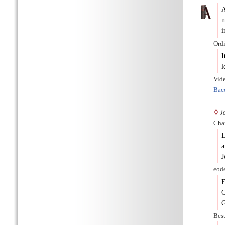
A
m
i
Ordi
I
l
Vide
Bacc
◊
J
Char
L
a
J
eode
E
O
G
Best