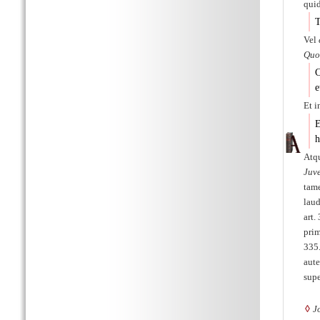
qui
T
Vel
Quo
C
e
Et i
E
h
Atqu
Juv
tame
lau
art.
pri
335.
aut
supe
◊
J