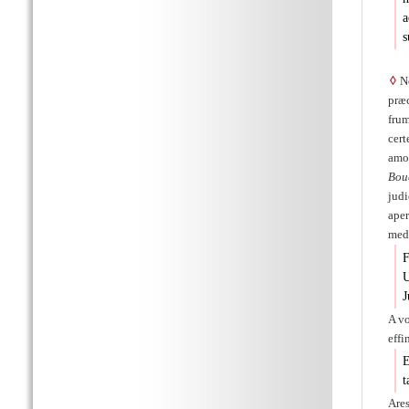
a
s
◊
No
præ
fru
cer
amo
Bou
judi
aper
med.
F
U
J
A v
effi
t
Ares