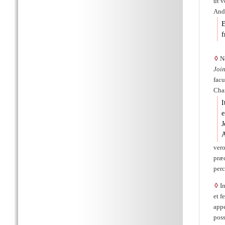
ut 
And
E
f
◊
Ne
Joi
facu
Char
I
e
J
A
vero
præ
per
◊
In
et f
appe
pos