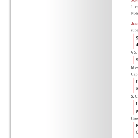
Jun
1. c
Noti
Jun
sube
S
d
§ 5.
S
Id e
Capi
D
o
S. C
L
p
Hinc
E
O