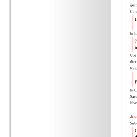
qui
Carm
I
Q
In l
J
i
Ubi 
dict
Reg
.
F
In C
Sac
Nove
Jun
Sub
C