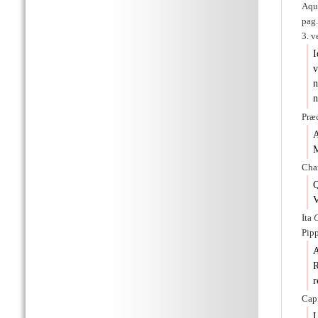
Aqu
pag.
3. v
I
v
n
n
Præ
A
M
Cha
Q
V
Ita
Pipp
A
R
r
Capi
U