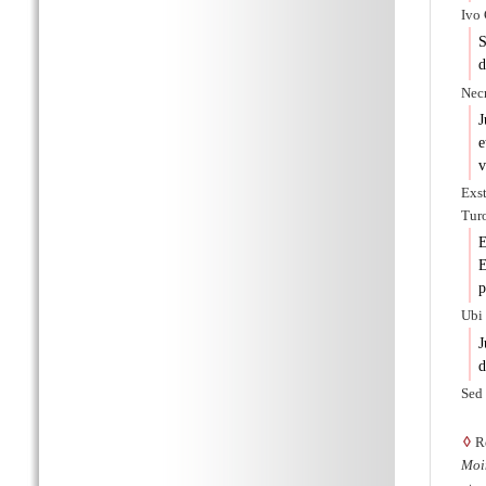
Ivo 
S
d
Nec
J
e
v
Exs
Turo
E
E
p
Ubi 
J
d
Sed
◊
R
Moi