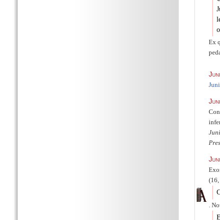
J
l
o
Ex q
ped
Jun
Juni
Jun
Conc
infe
Juni
Pres
Jun
Exor
(16,
C
. No
E