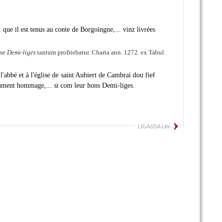
que il est tenus au conte de Borgoingne,... vinz livrées
 se
Demi-liges
tantum profitebatur. Charta ann. 1272. ex Tabul.
'abbé et à l'église de saint Aubiert de Cambrai dou fief
iaument hommage,... si com leur hons Demi-liges.
LIGASSA Lini