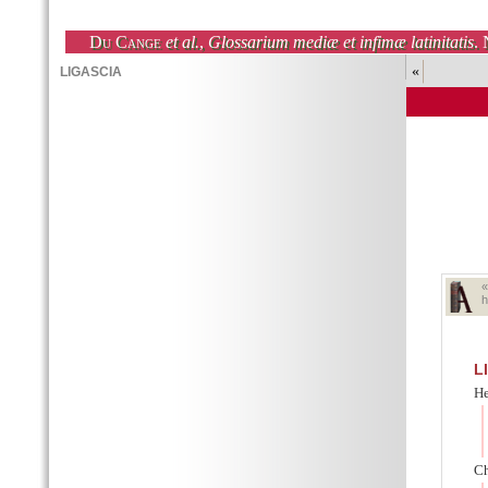
Du Cange
et al.
,
Glossarium mediæ et infimæ latinitatis
. 
«
h
L
He
Ch