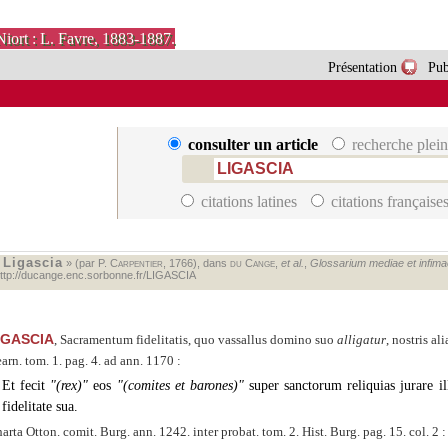
Niort : L. Favre, 1883-1887.
Présentation
Pub
consulter un article
recherche plein
citations latines
citations française
Ligascia
«
» (par P.
Carpentier
, 1766), dans
du Cange
,
et al.
,
Glossarium mediae et infimae 
ttp://ducange.enc.sorbonne.fr/LIGASCIA
IGASCIA
, Sacramentum fidelitatis, quo vassallus domino suo
alligatur
, nostris al
arn. tom. 1. pag. 4. ad ann. 1170 :
Et fecit
(rex)
eos
(comites et barones)
super sanctorum reliquias jurare il
fidelitate sua.
arta Otton. comit. Burg. ann. 1242. inter probat. tom. 2. Hist. Burg. pag. 15. col. 2 :