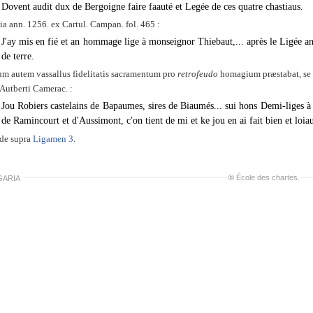
Dovent audit dux de Bergoigne faire faauté et Legée de ces quatre chastiaus.
ia ann. 1256. ex Cartul. Campan. fol. 465 :
J'ay mis en fié et an hommage lige à monseignor Thiebaut,... après le Ligée an 
de terre.
m autem vassallus fidelitatis sacramentum pro
retrofeudo
homagium præstabat, se
 Autberti Camerac. :
Jou Robiers castelains de Bapaumes, sires de Biaumés... sui hons Demi-liges à l
de Ramincourt et d'Aussimont, c'on tient de mi et ke jou en ai fait bien et lo
de supra
Ligamen 3
.
©
École des chartes
.
GARIA