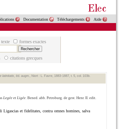
lications
Documentation
Téléchargements
Aide
 texte
formes exactes
s
citations grecques
latinitatis
, éd. augm., Niort : L. Favre, 1883‑1887, t. 5, col. 103b.
ias
Legée
et
Ligée
. Bened. abb. Petroburg. de gest. Henr. II. edit.
li Ligascias et fidelitates, contra omnes homines, salva