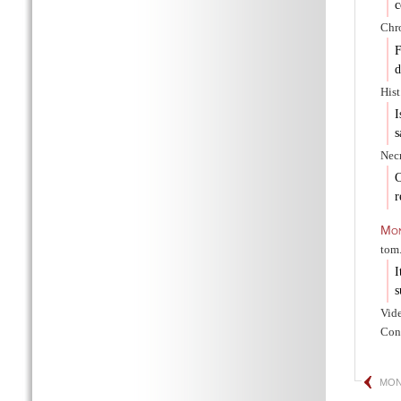
c
Chro
d
Hist
I
s
Necr
C
r
Mo
tom.
I
s
Vid
Cons
MON