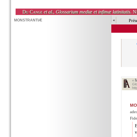
Du Cange
et al.
,
Glossarium mediæ et infimæ latinitatis
. N
«
Prés
«
Glo
ht
MO
ade
Fide
E
v