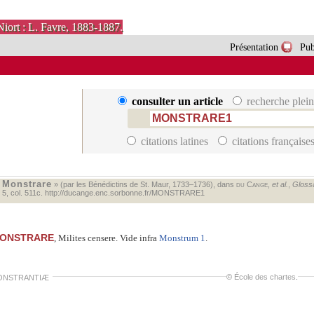
Niort : L. Favre, 1883-1887.
Présentation
Pub
consulter un article
recherche plein
citations latines
citations française
Monstrare
«
» (par les Bénédictins de St. Maur, 1733–1736), dans
du Cange
,
et al.
,
Glossa
. 5, col. 511c.
http://ducange.enc.sorbonne.fr/MONSTRARE1
ONSTRARE
, Milites censere. Vide infra
Monstrum 1
.
©
École des chartes
.
ONSTRANTIÆ