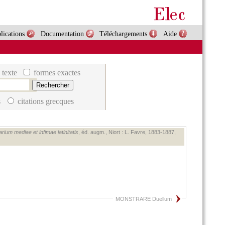
lications
Documentation
Téléchargements
Aide
 texte
formes exactes
s
citations grecques
rium mediae et infimae latinitatis
, éd. augm., Niort : L. Favre, 1883‑1887,
MONSTRARE Duellum