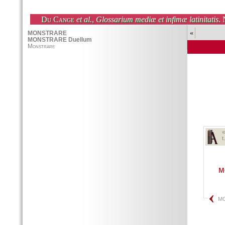
Du Cange
et al.
,
Glossarium mediæ et infimæ latinitatis
. 
«
t
M
M