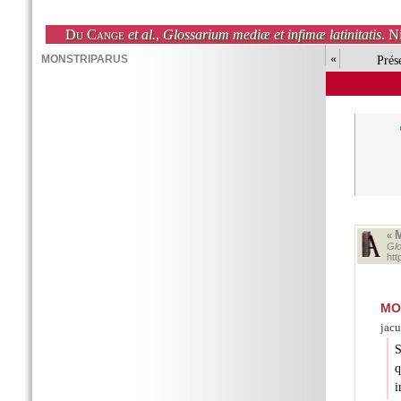
Du Cange
et al.
,
Glossarium mediæ et infimæ latinitatis
. N
«
Prés
«
Glo
ht
MO
jacu
S
q
i