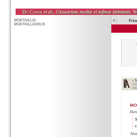
Du Cange
et al.
,
Glossarium mediæ et infimæ latinitatis
. N
«
Prés
«
Glo
ht
MO
Herv
S
c
Alia