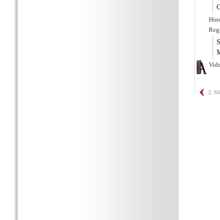
C
Hin
Reg.
S
M
Vid
2. 