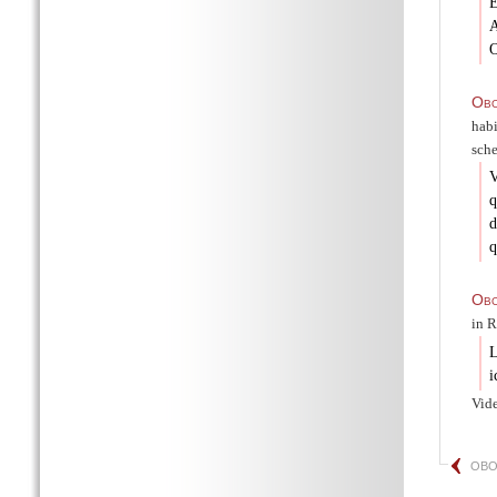
E
A
O
Obo
habi
sche
q
d
q
Obo
in R
L
i
Vide
OBO