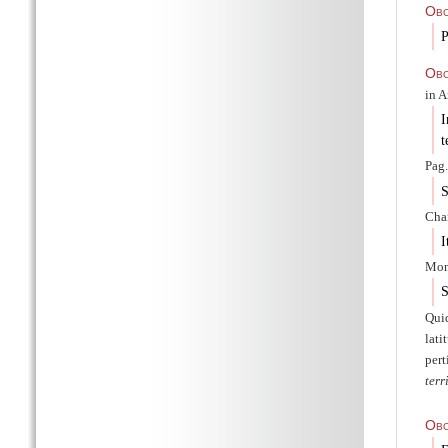
Ob
P
Obo
in A
I
t
Pag.
S
Char
I
Mona
S
Qui
lati
per
terr
Obo