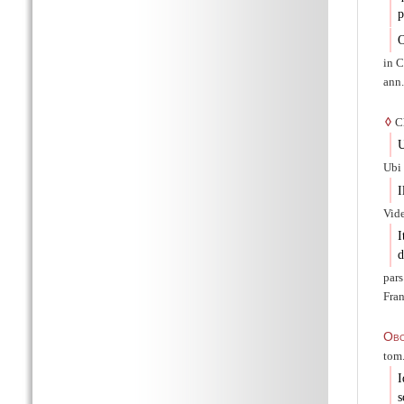
p
O
in C
ann.
◊
Ch
U
Ubi 
I
Vid
I
d
par
Fran
Obo
tom.
I
s