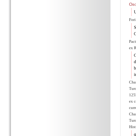
Obo
U
Fori
S
O
Pac
ex 
C
d
b
i
Cha
Tur
125
ex c
curr
Char
Turo
His