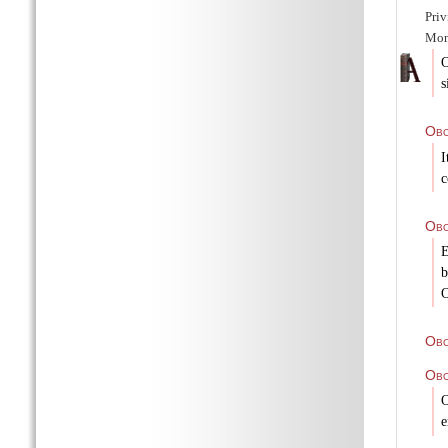
Priv
Mona
O
s
Obo
I
c
Obo
E
b
O
Obo
Ob
O
e