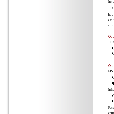
Inve
U
hoc 
est,
ad s
Obo
1199
Q
O
Obo
MS. 
Q
q
Infr
Q
O
Pas
cert