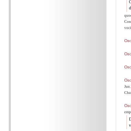
C
d
quod
Con
voc
Obo
Obo
Obo
Obo
Jun.
Char
Obo
empt
D
v