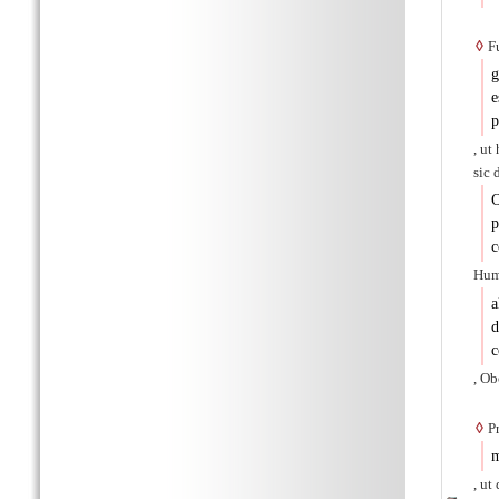
◊
Fu
g
e
p
, ut
sic 
O
p
c
Hum
a
d
c
, Ob
◊
Pr
m
, ut