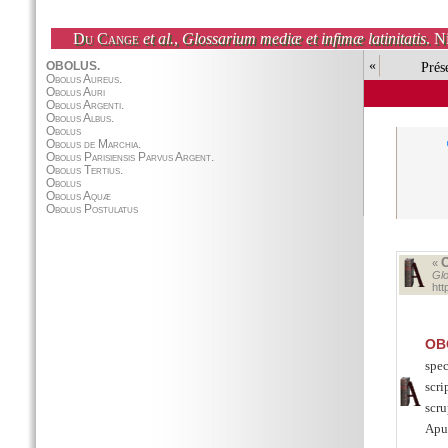
Du Cange
et al.
,
Glossarium mediæ et infimæ latinitatis
. N
«
Prés
«
Glo
ht
OB
spec
scri
scru
Apud