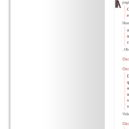
pag
O
e
Hum
a
u
c
, Ob
Obo
Obo
D
q
s
u
v
v
Vid
Ob