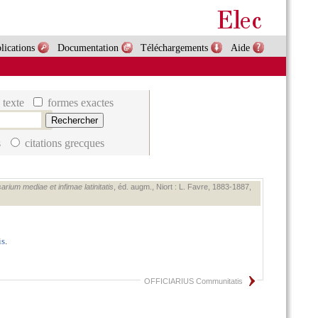
lications
Documentation
Téléchargements
Aide
 texte
formes exactes
s
citations grecques
arium mediae et infimae latinitatis
, éd. augm., Niort : L. Favre, 1883‑1887,
is
.
OFFICIARIUS Communitatis