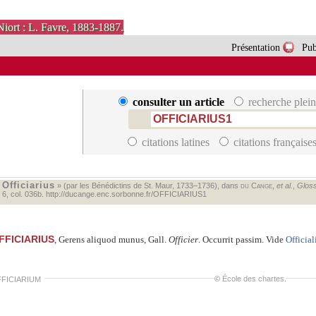
Niort : L. Favre, 1883-1887.
Présentation
Pub
consulter un article
recherche plein
citations latines
citations française
Officiarius
«
» (par les Bénédictins de St. Maur, 1733–1736), dans
du Cange
,
et al.
,
Gloss
. 6, col. 036b.
http://ducange.enc.sorbonne.fr/OFFICIARIUS1
FFICIARIUS
, Gerens aliquod munus, Gall.
Officier
. Occurrit passim. Vide
Official
©
École des chartes
.
FICIARIUM