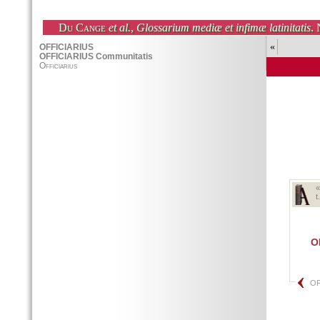
Du Cange
et al.
,
Glossarium mediæ et infimæ latinitatis
. 
«
t
O
OF