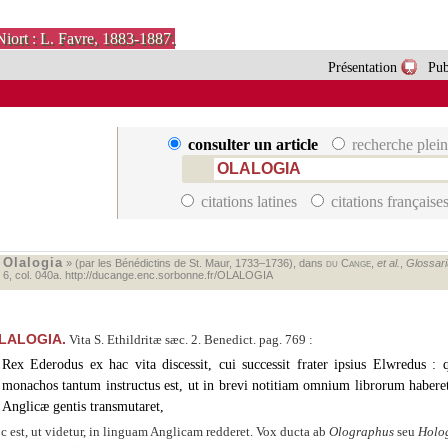
Niort : L. Favre, 1883-1887.
Présentation
Pub
consulter un article
recherche plein
citations latines
citations française
Olalogia
«
» (par les Bénédictins de St. Maur, 1733–1736), dans
du Cange
,
et al.
,
Glossariu
. 6, col. 040a.
http://ducange.enc.sorbonne.fr/OLALOGIA
LALOGIA.
Vita S. Ethildritæ sæc. 2. Benedict. pag. 769 :
Rex Ederodus ex hac vita discessit, cui successit frater ipsius Elwredus 
monachos tantum instructus est, ut in brevi notitiam omnium librorum habe
Anglicæ gentis transmutaret,
c est, ut videtur, in linguam Anglicam redderet. Vox ducta ab
Olographus
seu
Holo