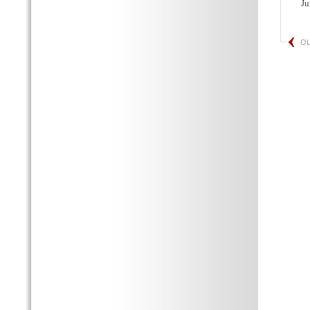
Ju
OL