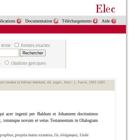
lications
Documentation
Téléchargements
Aide
 texte
formes exactes
s
citations grecques
m mediae et infimae latinitatis
, éd. augm., Niort : L. Favre, 1883‑1887,
: qui acer ingenii per Baldum et Johannem doctissimos
ret, totumque novum et vetus Testamentum in Olalogiam
graphus
, propria manu exaratus, Gr.
ὁλόγραφος
. Unde