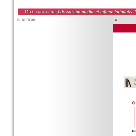
Du Cange
et al.
,
Glossarium mediæ et infimæ latinitatis
. 
«
t
O
ho