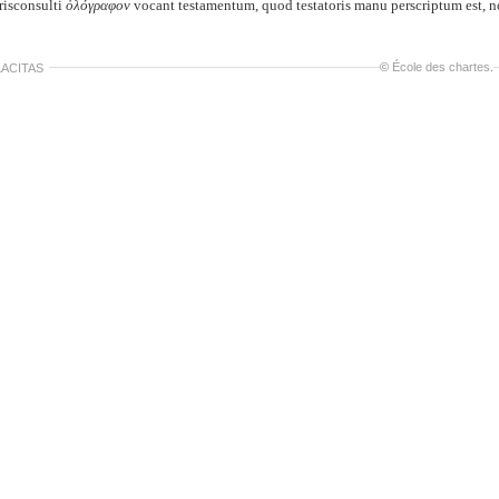
risconsulti
ὁλόγραφον
vocant testamentum, quod testatoris manu perscriptum est, n
©
École des chartes
.
ACITAS