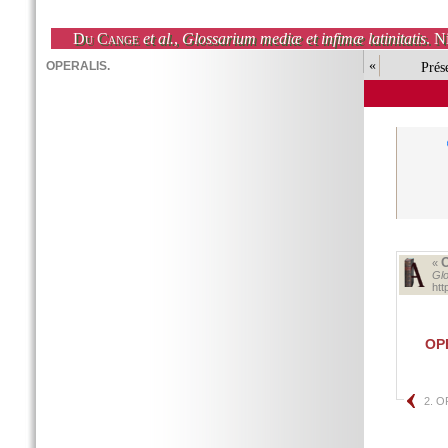
Du Cange
et al.
,
Glossarium mediæ et infimæ latinitatis
. N
«
Prés
«
Glo
ht
OP
2. 