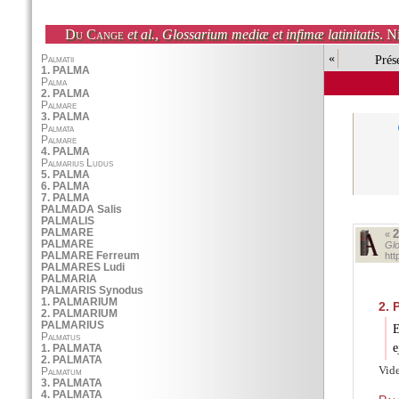
Du Cange
et al.
,
Glossarium mediæ et infimæ latinitatis
. N
«
Prés
«
Glo
ht
2.
E
e
Vid