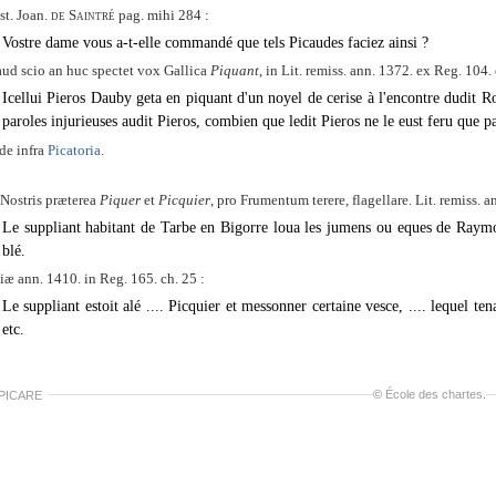
st. Joan.
de Saintré
pag. mihi 284 :
Vostre dame vous a-t-elle commandé que tels Picaudes faciez ainsi ?
ud scio an huc spectet vox Gallica
Piquant
, in Lit. remiss. ann. 1372. ex Reg. 104. 
Icellui Pieros Dauby geta en piquant d'un noyel de cerise à l'encontre dudit Ro
paroles injurieuses audit Pieros, combien que ledit Pieros ne le eust feru que p
de infra
Picatoria
.
Nostris præterea
Piquer
et
Picquier
, pro Frumentum terere, flagellare. Lit. remiss. a
Le suppliant habitant de Tarbe en Bigorre loua les jumens ou eques de Raym
blé.
iæ ann. 1410. in Reg. 165. ch. 25 :
Le suppliant estoit alé .... Picquier et messonner certaine vesce, .... lequel te
etc.
©
École des chartes
.
 PICARE