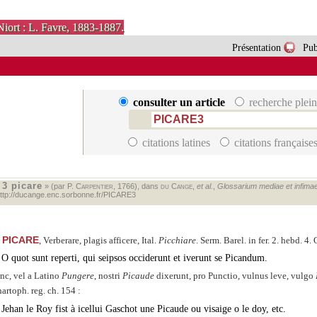
Niort : L. Favre, 1883-1887.
Présentation
Pub
consulter un article
recherche plein
citations latines
citations française
3 picare
«
» (par P.
Carpentier
, 1766), dans
du Cange
,
et al.
,
Glossarium mediae et infimae l
ttp://ducange.enc.sorbonne.fr/PICARE3
PICARE
, Verberare, plagis afficere, Ital.
Picchiare
. Serm. Barel. in fer. 2. hebd. 4.
O quot sunt reperti, qui seipsos occiderunt et iverunt se Picandum.
nc, vel a Latino
Pungere
, nostri
Picaude
dixerunt, pro Punctio, vulnus leve, vulgo
artoph. reg. ch. 154 :
Jehan le Roy fist à icellui Gaschot une Picaude ou visaige o le doy, etc.