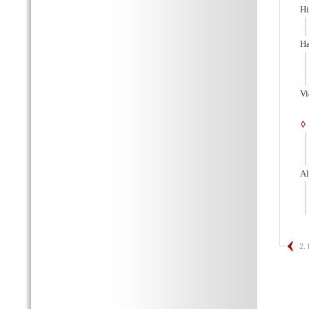
Hi
Ha
Vi
◊
Al
2.