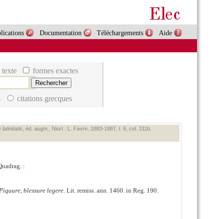
lications
Documentation
Téléchargements
Aide
 texte
formes exactes
s
citations grecques
atinitatis
, éd. augm., Niort : L. Favre, 1883‑1887, t. 6, col. 311b.
 Quadrag. :
Piquure, blessure legere
. Lit. remiss. ann. 1460. in Reg. 190.