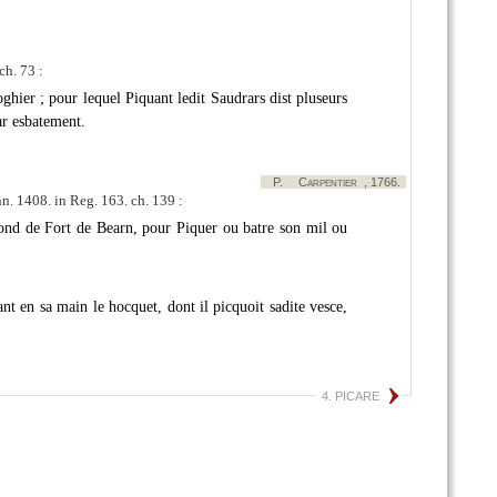
ch. 73 :
ghier ; pour lequel Piquant ledit Saudrars dist pluseurs
ar esbatement.
P.
Carpentier
, 1766.
nn. 1408. in Reg. 163. ch. 139 :
ond de Fort de Bearn, pour Piquer ou batre son mil ou
nant en sa main le hocquet, dont il picquoit sadite vesce,
4. PICARE