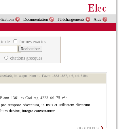
lications
Documentation
Téléchargements
Aide
 texte
formes exactes
s
citations grecques
tinitatis
, éd. augm., Niort : L. Favre, 1883‑1887, t. 6, col. 619a.
 ann. 1361. ex Cod. reg. 4223. fol. 75. v° :
pro tempore obventura, in usus et utilitatem dictarum
lium debitæ, integre convertantur.
QUOTDIEBUS