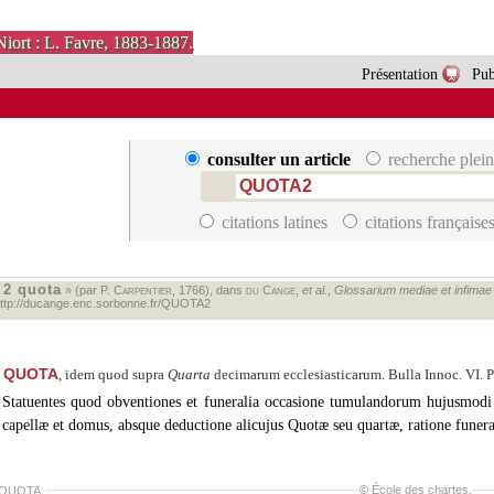
Niort : L. Favre, 1883-1887.
Présentation
Pub
consulter un article
recherche plein
citations latines
citations française
2 quota
«
» (par P.
Carpentier
, 1766), dans
du Cange
,
et al.
,
Glossarium mediae et infimae la
ttp://ducange.enc.sorbonne.fr/QUOTA2
QUOTA
, idem quod supra
Quarta
decimarum ecclesiasticarum. Bulla Innoc. VI. PP.
Statuentes quod obventiones et funeralia occasione tumulandorum hujusmodi 
capellæ et domus, absque deductione alicujus Quotæ seu quartæ, ratione funera
©
École des chartes
.
 QUOTA