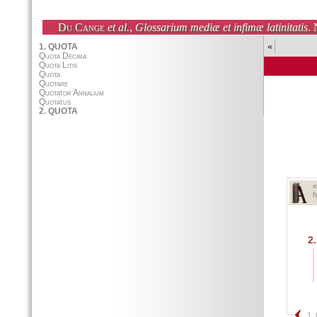
Du Cange
et al.
,
Glossarium mediæ et infimæ latinitatis
. 
«
h
2.
1.