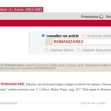
Niort : L. Favre, 1883-1887.
Présentation
Pub
consulter un article
recherche plein
citations latines
citations française
2 romanizare
«
» (par P.
Carpentier
, 1766), dans
du Cange
,
et al.
,
Glossarium mediae et i
ttp://ducange.enc.sorbonne.fr/ROMANIZARE2
ROMANIZARE
, Fabulas, seu historias lingua vulgari scribere vel narrare. Glossa
mer,
eadem notione, tom. 5. Collect. Histor. Franc. pag. 217. Vide supra
in Roman
©
École des chartes
.
 ROMANIZARE