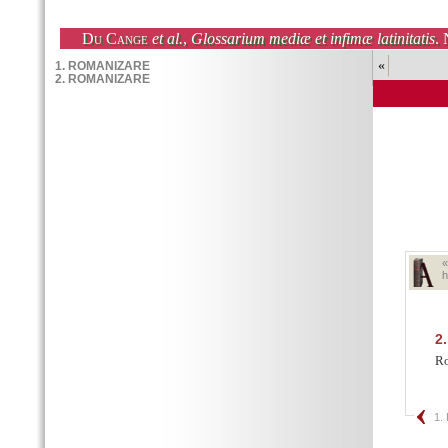
Du Cange
et al.
,
Glossarium mediæ et infimæ latinitatis
. 
«
h
2.
Ro
1.