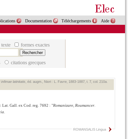
lications
Documentation
Téléchargements
Aide
 texte
formes exactes
s
citations grecques
nfimae latinitatis
, éd. augm., Niort : L. Favre, 1883‑1887, t. 7, col. 210a.
r. Lat. Gall. ex Cod. reg. 7692 :
Romanizare
,
Roumancer
.
cia
.
ROMANSALIS Lingua