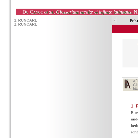
Du Cange
et al.
,
Glossarium mediæ et infimæ latinitatis
. N
«
Prés
«
Glo
ht
1.
R
Rur
und
herb
scri