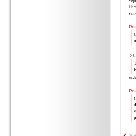
vep
Herb
sem
Ro
O
o
◊
Ch
T
R
eade
Ron
O
d
v
p
RUN