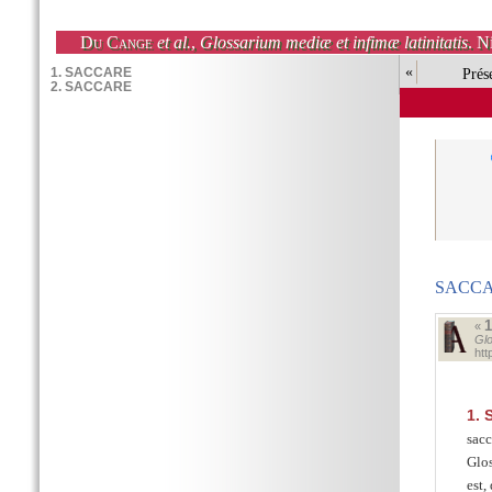
Du Cange
et al.
,
Glossarium mediæ et infimæ latinitatis
. N
«
Prés
SACCA
«
Glo
ht
1.
S
sac
Glos
est,