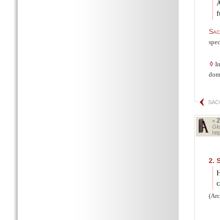
A
f
Sac
spec
◊
In
dom
SAC
«
Glo
ht
2.
S
H
c
(Arc