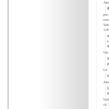
Aqua
R
pro 
extr
Sak
1187
c
S
Ubi 
S
p
Lit.
I
Aliæ
L
b
Un
ch. 