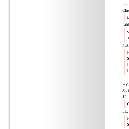
Saq
Chro
L
Adde
S
A
MS.
E
S
I
L
◊
Gl
Sac
124 
Q
Lit.
I
S