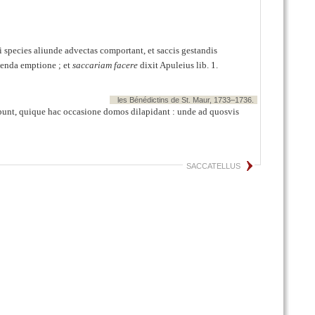
ui species aliunde advectas comportant, et saccis gestandis
henda emptione ; et
saccariam facere
dixit Apuleius lib. 1.
les Bénédictins de St. Maur, 1733–1736.
bunt, quique hac occasione domos dilapidant : unde ad quosvis
SACCATELLUS