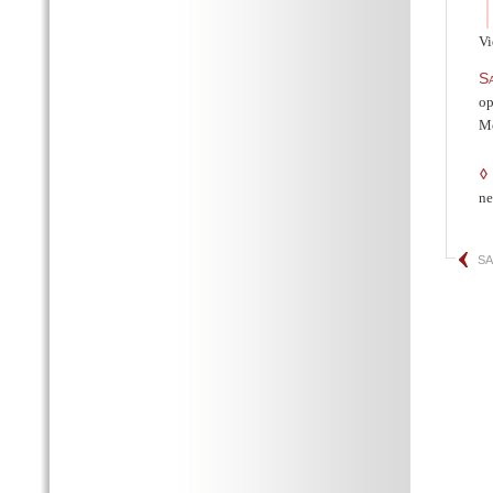
Vi
S
op
Me
◊
ne
SA