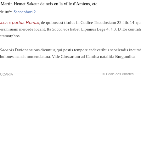
Martin Hemet Sakeur de nefs en la ville d'Amiens, etc.
de infra
Saccophori 2.
accari
portus Romæ
, de quibus est titulus in Codice Theodosiano 22. lib. 14. q
eram suam mercede locant. Ita
Saccarios
habet Ulpianus Lege 4. § 3. D. De contra
tamorphos.
Sacards
Divionensibus dicuntur, qui pestis tempore cadaveribus sepelendis incum
bulones mansit nomenclatura. Vide Glossarium ad Cantica natalitia Burgundica.
©
École des chartes
.
CCARIA