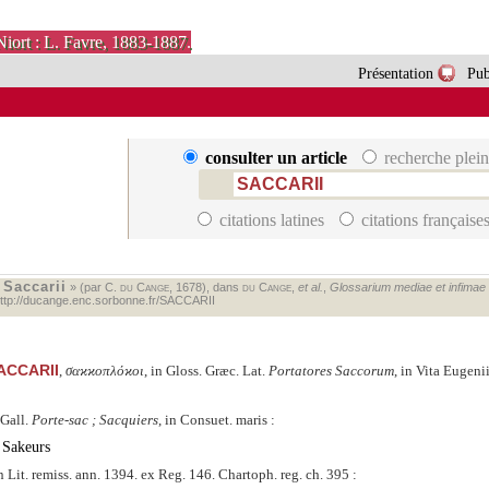
Niort : L. Favre, 1883-1887.
Présentation
Pub
consulter un article
recherche plein
citations latines
citations française
Saccarii
«
» (par C.
du Cange
, 1678), dans
du Cange
,
et al.
,
Glossarium mediae et infimae la
ttp://ducange.enc.sorbonne.fr/SACCARII
ACCARII
,
σαϰϰοπλόϰοι
, in Gloss. Græc. Lat.
Portatores Saccorum
, in Vita Eugeni
Gall.
Porte-sac ; Sacquiers
, in Consuet.
maris :
Sakeurs
in Lit. remiss. ann. 1394. ex Reg. 146. Chartoph. reg. ch. 395 :