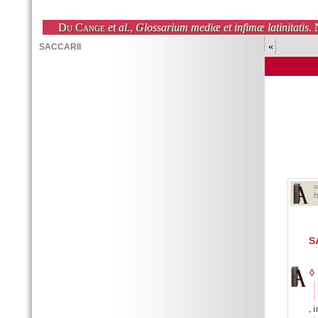
Du Cange
et al.
,
Glossarium mediæ et infimæ latinitatis
. 
«
h
S
◊
, 