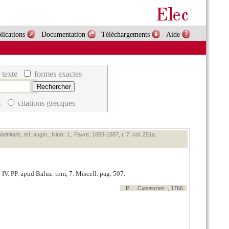
lications
Documentation
Téléchargements
Aide
 texte
formes exactes
s
citations grecques
tinitatis
, éd. augm., Niort : L. Favre, 1883‑1887, t. 7, col. 251a.
i IV. PP. apud Baluz. tom, 7. Miscell. pag. 507.
P.
Carpentier
, 1766.