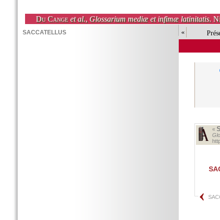
Du Cange
et al.
,
Glossarium mediæ et infimæ latinitatis
. N
«
Prés
«
Glo
ht
SA
SAC