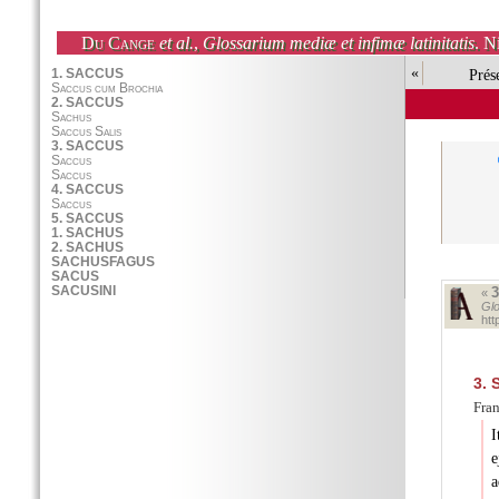
Du Cange
et al.
,
Glossarium mediæ et infimæ latinitatis
. N
«
Prés
«
Glo
ht
3.
S
Fran
I
e
a