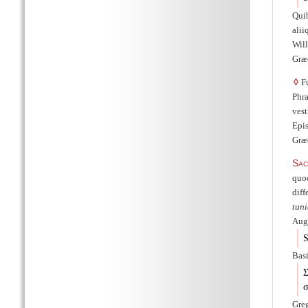
Quib
alii
Will
Græc
◊
Fu
Phra
vest
Epis
Græ
Sac
quod
diff
tun
Augu
S
Basi
Σ
σ
Gre