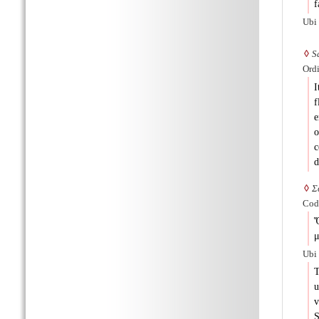
f
Ubi
◊
S
Ordi
I
f
e
o
c
d
◊
Σ
Codi
Ὅ
μ
Ubi
T
u
v
S