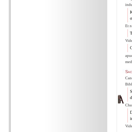
indu
Κ
σ
Et n
Ἐ
Vide
C
apud
med
Sac
Cano
Bibl
S
d
Char
D
i
Vid