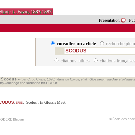
Niort : L. Favre, 1883-1887.
Présentation
Pub
consulter un article
recherche plein
citations latines
citations française
Scodus
«
» (par C.
du Cange
, 1678), dans
du Cange
,
et al.
,
Glossarium mediae et infimae lat
ttp://ducange.enc.sorbonne.fr/SCODUS
CODUS
eris
,
,
Scelus
, in Glossis MSS.
©
École des char
ODERE Bladum