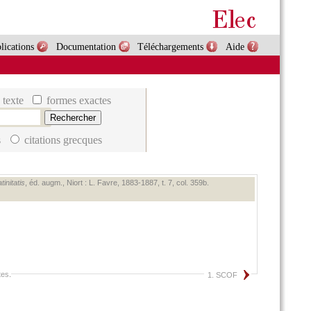
lications
Documentation
Téléchargements
Aide
 texte
formes exactes
s
citations grecques
initatis
, éd. augm., Niort : L. Favre, 1883‑1887, t. 7, col. 359b.
tes
.
1. SCOF