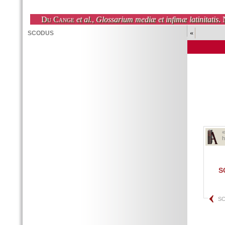
Du Cange
et al.
,
Glossarium mediæ et infimæ latinitatis
. 
«
h
S
SC