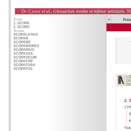
Du Cange
et al.
,
Glossarium mediæ et infimæ latinitatis
. N
«
Prés
«
Glo
ht
2.
S
1198
N
e
Vid