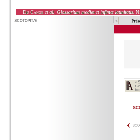
Du Cange
et al.
,
Glossarium mediæ et infimæ latinitatis
. N
«
Prés
«
Glo
ht
SC
SCO