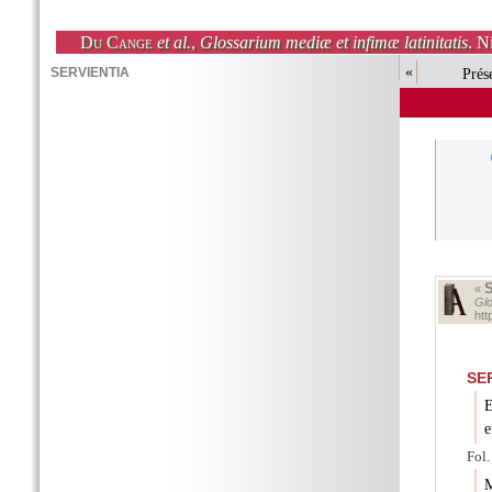
Du Cange
et al.
,
Glossarium mediæ et infimæ latinitatis
. N
«
Prés
«
Glo
ht
SE
E
e
Fol.
M