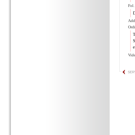
Fol.
D
Adde
Ordi
S
e
Vid
SER