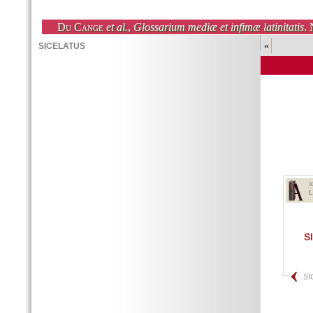
Du Cange
et al.
,
Glossarium mediæ et infimæ latinitatis
. 
«
t
S
SI