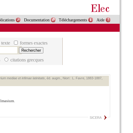
lications
Documentation
Téléchargements
Aide
 texte
formes exactes
s
citations grecques
ium mediae et infimae latinitatis
, éd. augm., Niort : L. Favre, 1883‑1887,
Salmasium.
SICERA