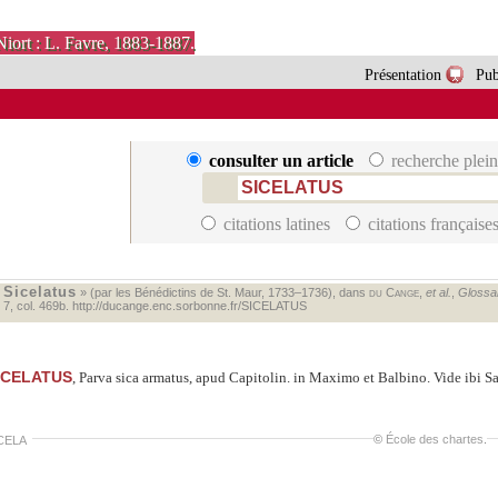
Niort : L. Favre, 1883-1887.
Présentation
Pub
consulter un article
recherche plein
citations latines
citations française
Sicelatus
«
» (par les Bénédictins de St. Maur, 1733–1736), dans
du Cange
,
et al.
,
Glossar
. 7, col. 469b.
http://ducange.enc.sorbonne.fr/SICELATUS
ICELATUS
, Parva sica armatus, apud Capitolin. in Maximo et Balbino. Vide ibi 
©
École des chartes
.
CELA