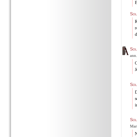
E
Sol
R
r
d
Sol
ann.
O
J
Sol
D
i
Sol
Mart
N