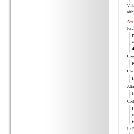
Vide
alib
Sol
Radu
D
v
d
Comp
P
Char
L
Alia
C
Cod
D
e
s
Le 