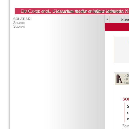
Du Cange
et al.
,
Glossarium mediæ et infimæ latinitatis
. N
«
Prés
«
Glo
ht
SO
S
s
e
Epis