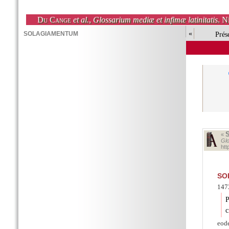
Du Cange
et al.
,
Glossarium mediæ et infimæ latinitatis
. N
«
Prés
«
Glo
ht
SO
1473
P
c
eode