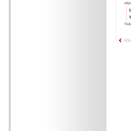
adju
M
i
Vide
SOL