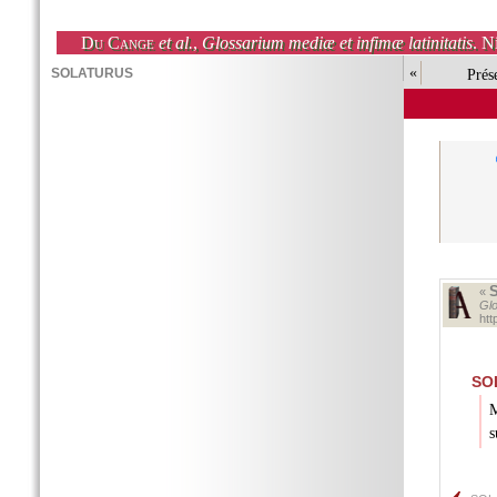
Du Cange
et al.
,
Glossarium mediæ et infimæ latinitatis
. N
«
Prés
«
Glo
ht
SO
M
s