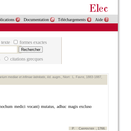
lications
Documentation
Téléchargements
Aide
 texte
formes exactes
s
citations grecques
rium mediae et infimae latinitatis
, éd. augm., Niort : L. Favre, 1883‑1887,
ynochum medici vocant) mutatus, adhuc magis excluso
P.
Carpentier
, 1766.