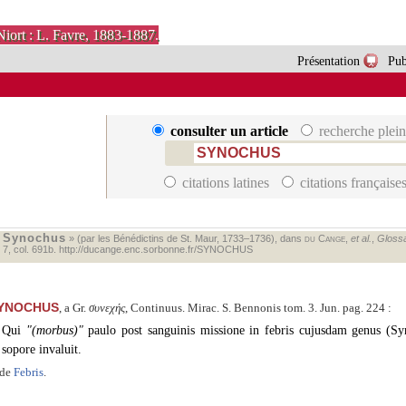
Niort : L. Favre, 1883-1887.
Présentation
Pub
consulter un article
recherche plein
citations latines
citations française
Synochus
«
» (par les Bénédictins de St. Maur, 1733–1736), dans
du Cange
,
et al.
,
Glossa
. 7, col. 691b.
http://ducange.enc.sorbonne.fr/SYNOCHUS
YNOCHUS
, a Gr.
συνεχής
, Continuus. Mirac. S. Bennonis tom. 3. Jun. pag. 224 :
Qui
(morbus)
paulo post sanguinis missione in febris cujusdam genus (S
sopore invaluit.
ide
Febris
.