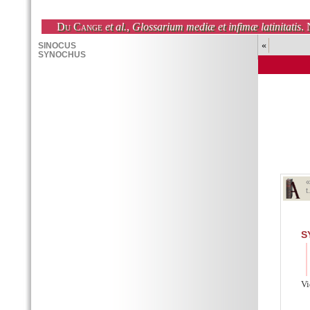
Du Cange
et al.
,
Glossarium mediæ et infimæ latinitatis
. 
«
t
S
V