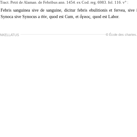
Tract. Petri de Alaman. de Febribus ann. 1454. ex Cod. reg. 6983. fol. 116. v° :
Febris sanguinea sive de sanguine, dicitur febris ebulitionis et fervea, sive
Synoca sive Synocus a
σὺν
, quod est Cum, et
ὄγϰος
, quod est Labor.
©
École des chartes
.
NKELLATUS