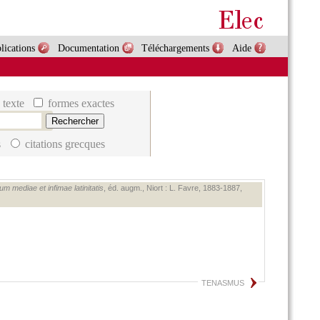
lications
Documentation
Téléchargements
Aide
 texte
formes exactes
s
citations grecques
m mediae et infimae latinitatis
, éd. augm., Niort : L. Favre, 1883‑1887,
TENASMUS