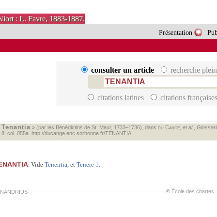
Niort : L. Favre, 1883-1887.
Présentation
Pub
consulter un article
recherche plein
citations latines
citations française
Tenantia
«
» (par les Bénédictins de St. Maur, 1733–1736), dans
du Cange
,
et al.
,
Glossariu
. 8, col. 055a.
http://ducange.enc.sorbonne.fr/TENANTIA
ENANTIA
. Vide
Tenentia
, et
Tenere 1
.
©
École des chartes
.
NANDRIUS