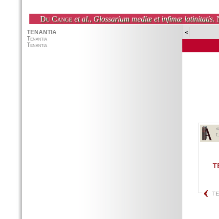
Du Cange
et al.
,
Glossarium mediæ et infimæ latinitatis
. 
«
t
T
TE