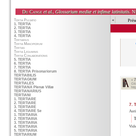
Du Cange
et al.
,
Glossarium mediæ et infimæ latinitatis
. N
«
Prés
7
«
Glo
ht
7.
T
Auti
T
Vid