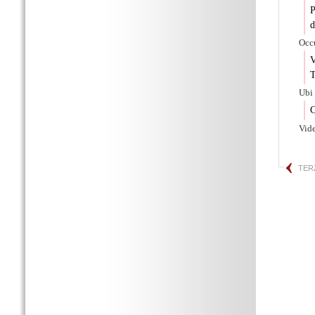
P
d
Occu
V
T
Ubi
C
Vid
TER