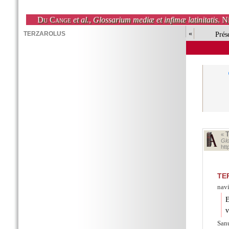
Du Cange
et al.
,
Glossarium mediæ et infimæ latinitatis
. N
«
Prés
«
Glo
ht
TE
navi
E
v
Sanu