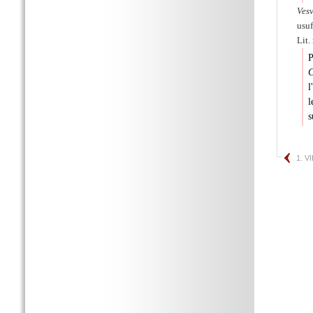
Ves
usuf
Lit.
P
C
l
l
s
1. V