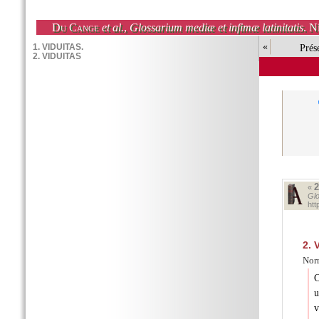
Du Cange
et al.
,
Glossarium mediæ et infimæ latinitatis
. N
«
Prés
«
Glo
htt
2.
V
Nor
C
u
v