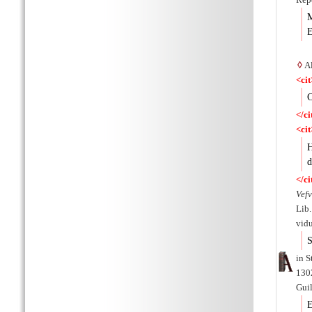
M
E
◊
A
<cit
C
</ci
<cit
H
d
</ci
Vefv
Lib.
vidu
S
in S
1302
Guil
E