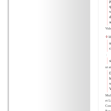
p
q
v
d
s
Vid
◊
Id
u
c
:
s
ut a
D
h
v
V
Mult
et L
Cons
Rep