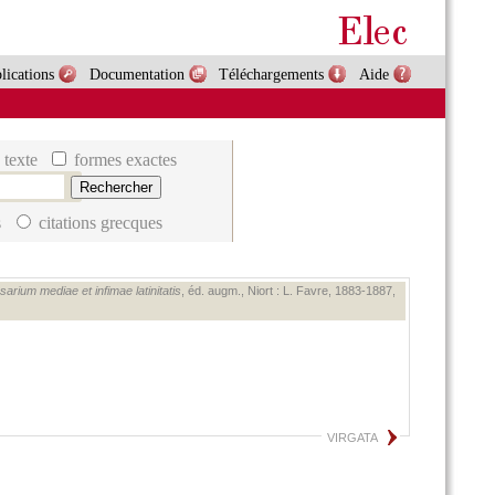
lications
Documentation
Téléchargements
Aide
 texte
formes exactes
s
citations grecques
arium mediae et infimae latinitatis
, éd. augm., Niort : L. Favre, 1883‑1887,
VIRGATA