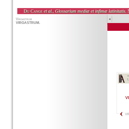
Du Cange
et al.
,
Glossarium mediæ et infimæ latinitatis
. 
«
t
V
VI