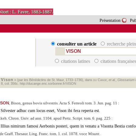
Niort : L. Favre, 1883-1887.
Présentation
Pub
consulter un article
recherche plein
citations latines
citations française
Vison
«
» (par les Bénédictins de St. Maur, 1733–1736), dans
du Cange
,
et al.
,
Glossarium me
. 8, col. 356c.
http://ducange.enc.sorbonne.fr/VISON
ISON
, Bison, genus bovis silvestris. Acta S. Ferreoli tom. 3. Jun. pag. 11 :
Silvester adhuc cum locus esset, Vison ibi fera reperta est.
keh. Chron. Univ. ad ann. 1104. apud Pertz. Script. tom. 6. pag. 225 :
Illius nimirum famosi Aerbonis posteri, quem in venatu a Visonta Bestia confo
de Graff. Thesaur. Ling. Franc. tom. 1. col. 1078. voce
Wisunt
.