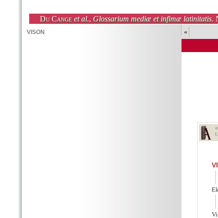
Du Cange
et al.
,
Glossarium mediæ et infimæ latinitatis
. 
«
t
V
Ek
Vi