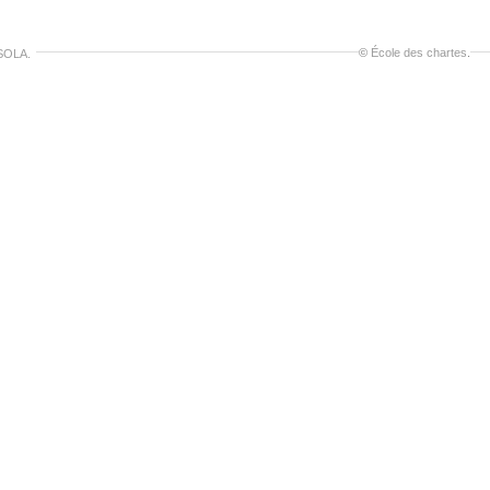
©
École des chartes
.
SOLA.