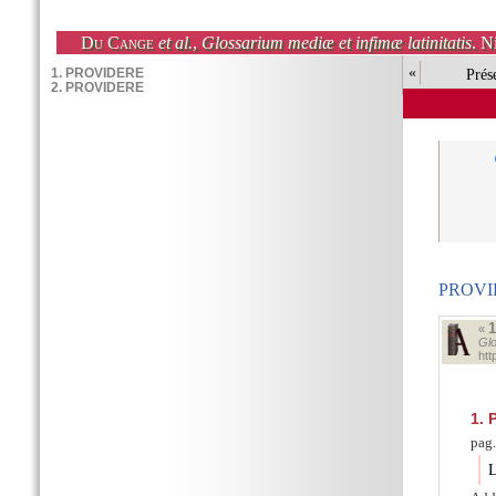
Du Cange
et al.
,
Glossarium mediæ et infimæ latinitatis
. N
«
Prés
PROVI
«
Glo
ht
1.
P
pag.
L