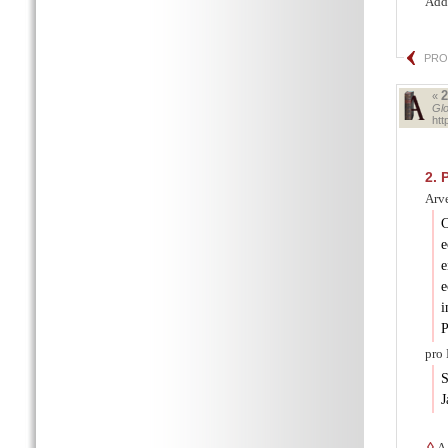
Adde
PRO
«
Glo
ht
2.
P
Arve
C
e
e
e
i
P
pro 
S
J
◊
A 