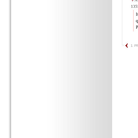
1355
I
q
P
1. 